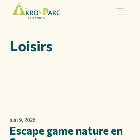
Skip
to
the
content
Loisirs
juin 9, 2026
Escape game nature en